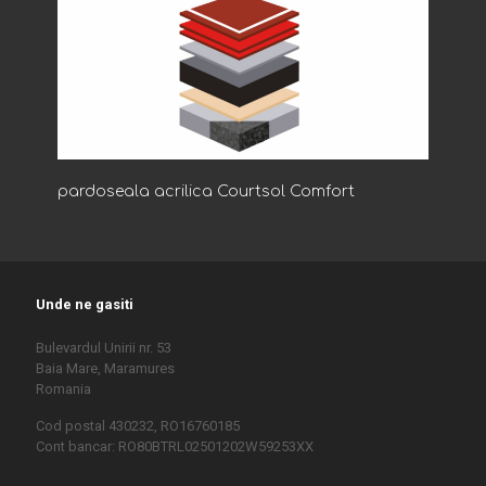
pardoseala acrilica Courtsol Comfort
Unde ne gasiti
Bulevardul Unirii nr. 53
Baia Mare, Maramures
Romania
Cod postal 430232, RO16760185
Cont bancar: RO80BTRL02501202W59253XX