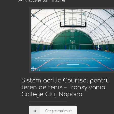
Articole similare
Sistem acrilic Courtsol pentru teren de tenis –
Sistem acrilic Courtsol pentru
teren de tenis – Transylvania
College Cluj Napoca
Transylvania College Cluj Napoca
Citește mai mult