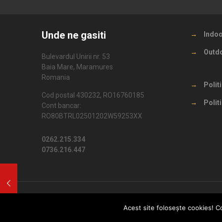
Unde ne gasiti
→
Indo
→
Outd
Bulevardul Unirii nr. 53
Baia Mare, Maramures
Romania
→
Polit
Cod postal 430232, RO16760185
→
Polit
Cont bancar:
RO80BTRL02501202W59253XX
0262.215.334
0736.216.447
Acest site foloseşte cookies! Co