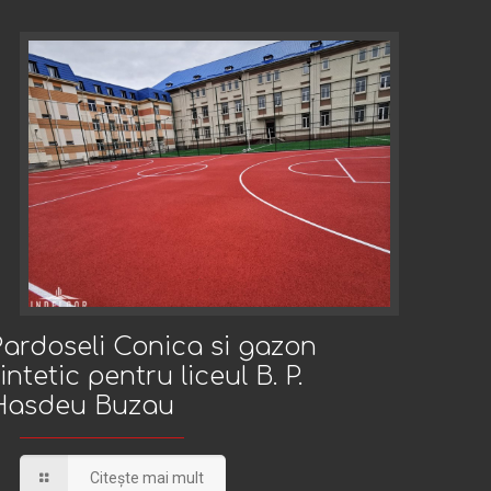
Pardoseli Conica si gazon sintetic pentru liceul B.
Pardoseli Conica si gazon
intetic pentru liceul B. P.
Hasdeu Buzau
P. Hasdeu Buzau
Citește mai mult