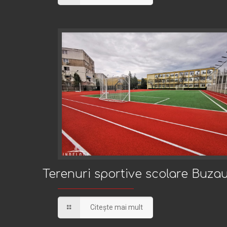
Terenuri sportive scolare Buzau
Terenuri sportive scolare Buza
Citește mai mult