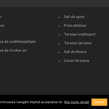
or
→
Sali de sport
oor
→
Piste atletism
→
Terenuri multisport
ica de confidențialitate
→
Terenuri de tenis
ica de Cookie-uri
→
Sali de fitness
→
Locuri de joaca
© 2026 - pardoselisport.ro
ntinuarea navigării implică acceptarea lor.
Mai multe detalii
Accept