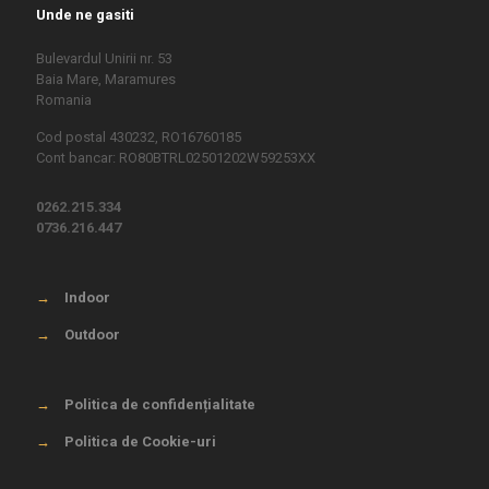
Unde ne gasiti
Bulevardul Unirii nr. 53
Baia Mare, Maramures
Romania
Cod postal 430232, RO16760185
Cont bancar: RO80BTRL02501202W59253XX
0262.215.334
0736.216.447
→
Indoor
→
Outdoor
→
Politica de confidențialitate
→
Politica de Cookie-uri