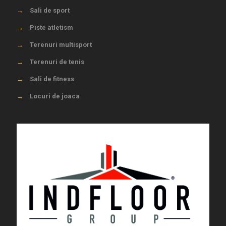
→
Sali de sport
→
Piste atletism
→
Terenuri multisport
→
Terenuri de tenis
→
Sali de fitness
→
Locuri de joaca