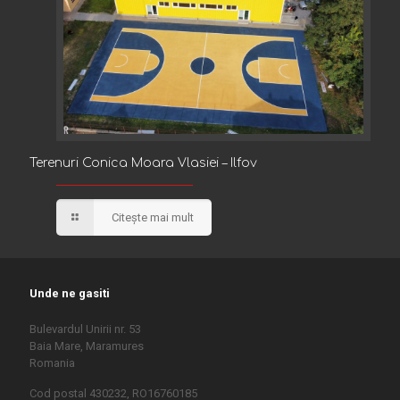
Terenuri Conica Moara Vlasiei – Ilfov
Terenuri Conica Moara Vlasiei – Ilfov
Citește mai mult
Unde ne gasiti
Bulevardul Unirii nr. 53
Baia Mare, Maramures
Romania
Cod postal 430232, RO16760185