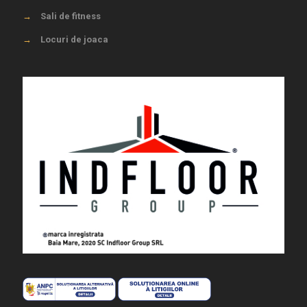
→
Sali de fitness
→
Locuri de joaca