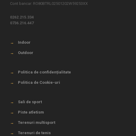
Cont bancar: RO80BTRL02501202W59253XX
0262.215.334
0736.216.447
→
Indoor
→
Outdoor
→
Politica de confidențialitate
→
Politica de Cookie-uri
→
Sali de sport
→
Piste atletism
→
Terenuri multisport
→
Terenuri de tenis